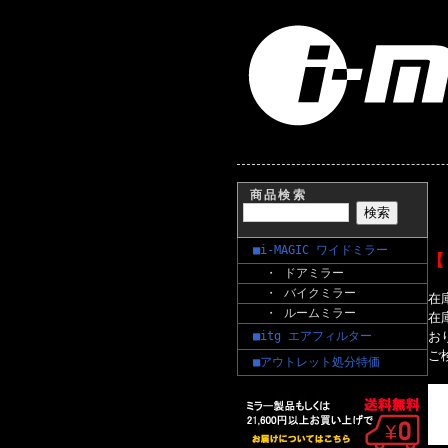
商品検索
■i-MAGIC ワイドミラー
【
・ ドアミラー
・ バイクミラー
在
・ ルームミラー
在
■itg エアフィルター
お
ご
■アウトレット処分特価