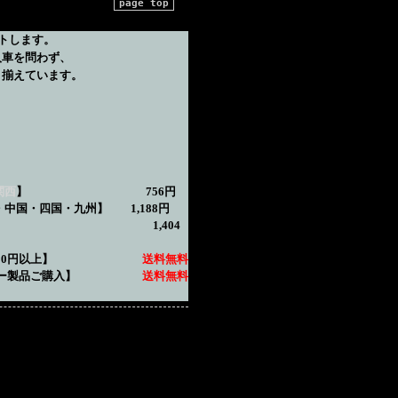
page top
トします。
入車を問わず、
り揃えています。
関西
】 756円
国・四国・九州】 1,188円
縄】 1,404
600円以上
】
送料無料
ラー製品ご購入】
送料無料