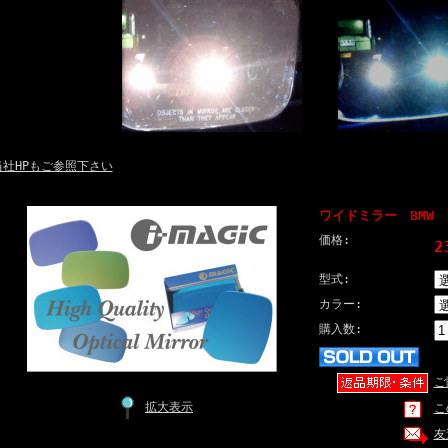
当社HPもご参照下さい
ワイドミラー BMW 
価格:
2
型式:
カラー:
購入数:
ご
拡大表示
こ
友