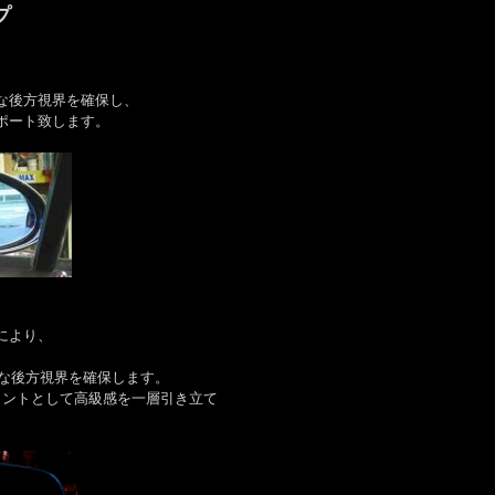
プ
な後方視界を確保し、
ポート致します。
により、
、
な後方視界を確保します。
イントとして高級感を一層引き立て