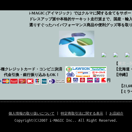
i-MAGIC
(アイマジック）ではクルマに関する全てをサポー
ドレスアップ派や本格的サーキット走行派まで、国産・輸
選りすぐったハイパフォーマンス商品や便利グッズ等を取
【
東北～
各種クレジットカード・コンビニ決済
【北海道・中
代金引換・銀行振り込みもOK！
【沖
円
【
21,
【ミ
個人情報の取り扱いについて
|
特定商取引法に関する表示
|
お店紹介
Copyright(C)2007 i-MAGIC Inc.. All Right Reserved.