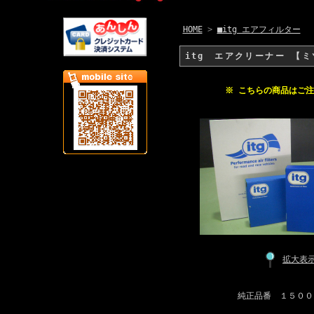
HOME
>
■itg エアフィルター
itg エアクリーナー 【ミ
※ こちらの商品はご
拡大表
純正品番 １５００Ａ