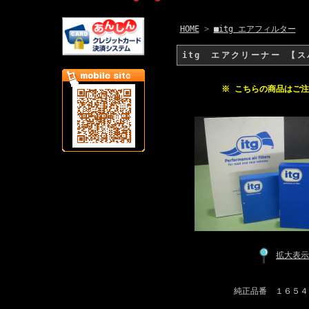
HOME
>
■itg エアフィルター
itg エアクリーナー 【ス
※ こちらの商品はご
拡大表示
純正品番 １６５４６－