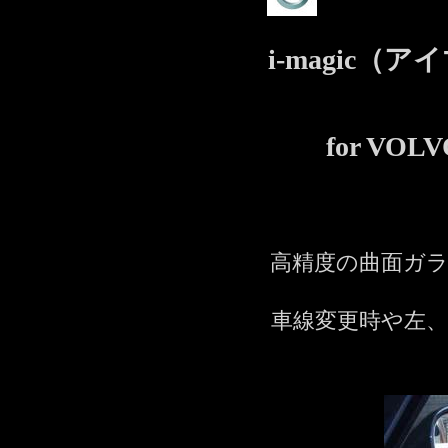
i-magic
for V
高精度の曲面ガ
車線変更時や左