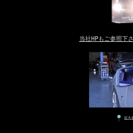
当社HPもご参照下
拡大