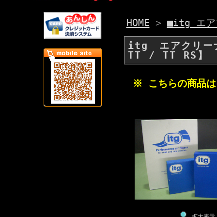
HOME
>
■itg エ
itg エアクリー
TT / TT RS】
※ こちらの商品
拡大表示