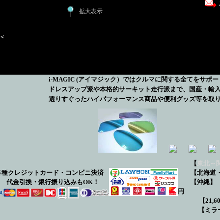
拡大表示
<
i-MAGIC
(アイマジック）ではクルマに関する全てをサポー
ドレスアップ派や本格的サーキット走行派まで、国産・輸
選りすぐったハイパフォーマンス商品や便利グッズ等を取
【
東北～
各種クレジットカード・コンビニ決済
【北海道・中
代金引換・銀行振り込みもOK！
【沖
円
【
21,
【ミ