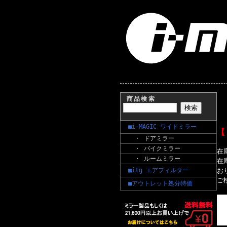
商品検索
■i-MAGIC ワイドミラー
【
・ ドアミラー
・ バイクミラー
在
・ ルームミラー
在
■itg エアフィルター
お
ご
■アウトレット処分特価