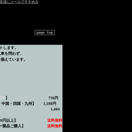
友達にメールですすめる
page top
トします。
入車を問わず、
り揃えています。
関西
】 756円
国・四国・九州】 1,188円
縄】 1,404
600円以上
】
送料無料
ラー製品ご購入】
送料無料