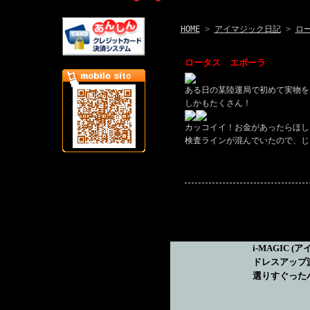
HOME
>
アイマジック日記
>
ロ
ロータス エボーラ
ある日の某陸運局で初めて実物を
しかもたくさん！
カッコイイ！お金があったらほし
検査ラインが混んでいたので、じ
i-MAGIC
(ア
ドレスアップ
選りすぐった